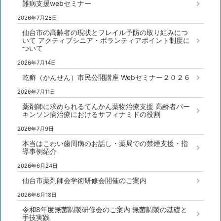
難病支援webセミナー
2026年7月28日
仙台市の高齢者の現状とフレイル予防の取り組みにつ
いて アクティブシニア・ボランティアポイント制度に
ついて
2026年7月14日
乾癬（かんせん）市民公開講座 Webセミナー２０２６
2026年7月11日
薬剤師に求められるてんかん薬物治療支援 高齢者パー
キンソン病治療におけるサフィナミドの役割
2026年7月9日
本当はこわい歯周病のお話し・薬局での禁煙支援・指
導事例紹介
2026年6月24日
仙台市薬剤師会学術研修会開催のご案内
2026年6月18日
令和8年度無菌調製研修会のご案内 無菌調製の基礎と
手技実践